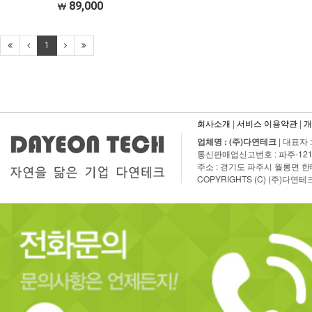
89,000
1
회사소개
|
서비스 이용약관
|
개
업체명 : (주)다연테크
| 대표자 
통신판매업신고번호 : 파주-1210호 | T
주소 : 경기도 파주시 월롱면 한태말
COPYRIGHTS (C) (주)다연테크