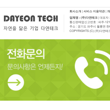
회사소개
|
서비스 이용약관
|
개
업체명 : (주)다연테크
| 대표자 
통신판매업신고번호 : 파주-1210호 | T
주소 : 경기도 파주시 월롱면 한태말
COPYRIGHTS (C) (주)다연테크