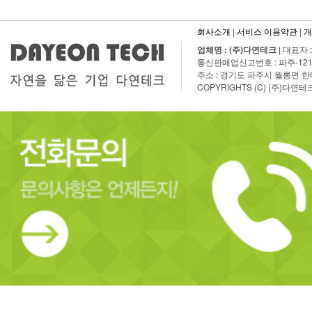
회사소개
|
서비스 이용약관
|
개
업체명 : (주)다연테크
| 대표자 
통신판매업신고번호 : 파주-1210호 | T
주소 : 경기도 파주시 월롱면 한태말
COPYRIGHTS (C) (주)다연테크